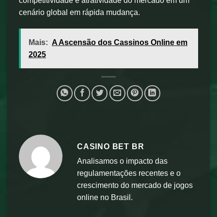
competitividade e atratividade do mercado em um
cenário global em rápida mudança.
Mais:
A Ascensão dos Cassinos Online em
2025
CASINO BET BR
Analisamos o impacto das
regulamentações recentes e o
crescimento do mercado de jogos
online no Brasil.