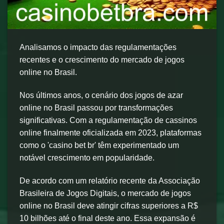
Analisamos o impacto das regulamentações
recentes e o crescimento do mercado de jogos
online no Brasil.
Nos últimos anos, o cenário dos jogos de azar
online no Brasil passou por transformações
significativas. Com a regulamentação de cassinos
online finalmente oficializada em 2023, plataformas
como o 'casino bet br' têm experimentado um
notável crescimento em popularidade.
De acordo com um relatório recente da Associação
Brasileira de Jogos Digitais, o mercado de jogos
online no Brasil deve atingir cifras superiores a R$
10 bilhões até o final deste ano. Essa expansão é