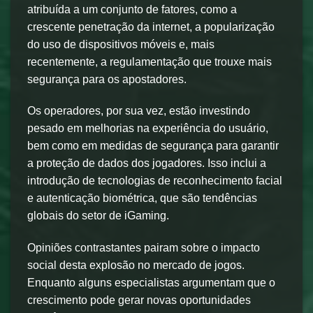
atribuída a um conjunto de fatores, como a
crescente penetração da internet, a popularização
do uso de dispositivos móveis e, mais
recentemente, a regulamentação que trouxe mais
segurança para os apostadores.
Os operadores, por sua vez, estão investindo
pesado em melhorias na experiência do usuário,
bem como em medidas de segurança para garantir
a proteção de dados dos jogadores. Isso inclui a
introdução de tecnologias de reconhecimento facial
e autenticação biométrica, que são tendências
globais do setor de iGaming.
Opiniões contrastantes pairam sobre o impacto
social desta explosão no mercado de jogos.
Enquanto alguns especialistas argumentam que o
crescimento pode gerar novas oportunidades