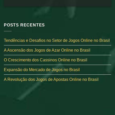
POSTS RECENTES
Tendências e Desafios no Setor de Jogos Online no Brasil
A Ascensão dos Jogos de Azar Online no Brasil
O Crescimento dos Cassinos Online no Brasil
Expansão do Mercado de Jogos no Brasil
A Revolução dos Jogos de Apostas Online no Brasil