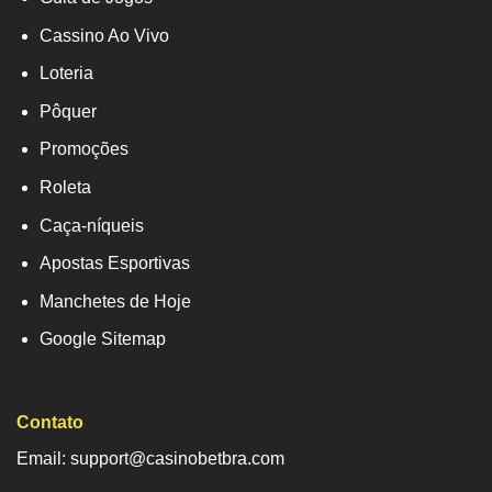
Cassino Ao Vivo
Loteria
Pôquer
Promoções
Roleta
Caça-níqueis
Apostas Esportivas
Manchetes de Hoje
Google Sitemap
Contato
Email: support@casinobetbra.com