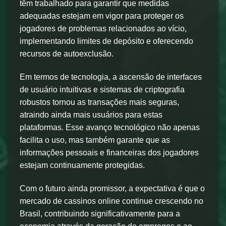
têm trabalhado para garantir que medidas
adequadas estejam em vigor para proteger os
jogadores de problemas relacionados ao vício,
implementando limites de depósito e oferecendo
recursos de autoexclusão.
Em termos de tecnologia, a ascensão de interfaces
de usuário intuitivas e sistemas de criptografia
robustos tornou as transações mais seguras,
atraindo ainda mais usuários para estas
plataformas. Esse avanço tecnológico não apenas
facilita o uso, mas também garante que as
informações pessoais e financeiras dos jogadores
estejam continuamente protegidas.
Com o futuro ainda promissor, a expectativa é que o
mercado de cassinos online continue crescendo no
Brasil, contribuindo significativamente para a