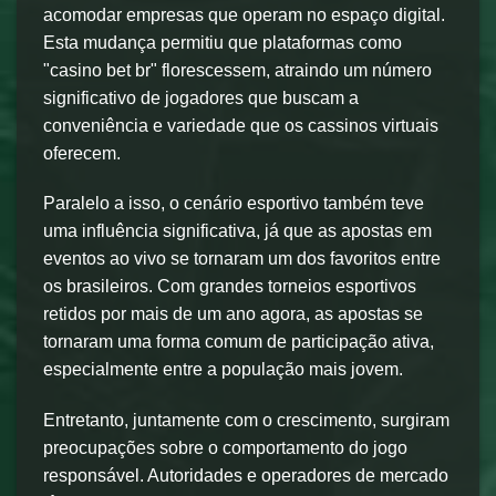
acomodar empresas que operam no espaço digital.
Esta mudança permitiu que plataformas como
"casino bet br" florescessem, atraindo um número
significativo de jogadores que buscam a
conveniência e variedade que os cassinos virtuais
oferecem.
Paralelo a isso, o cenário esportivo também teve
uma influência significativa, já que as apostas em
eventos ao vivo se tornaram um dos favoritos entre
os brasileiros. Com grandes torneios esportivos
retidos por mais de um ano agora, as apostas se
tornaram uma forma comum de participação ativa,
especialmente entre a população mais jovem.
Entretanto, juntamente com o crescimento, surgiram
preocupações sobre o comportamento do jogo
responsável. Autoridades e operadores de mercado