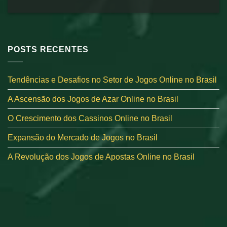
POSTS RECENTES
Tendências e Desafios no Setor de Jogos Online no Brasil
A Ascensão dos Jogos de Azar Online no Brasil
O Crescimento dos Cassinos Online no Brasil
Expansão do Mercado de Jogos no Brasil
A Revolução dos Jogos de Apostas Online no Brasil