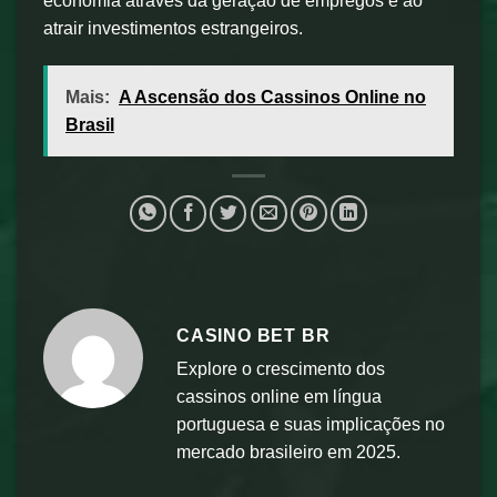
economia através da geração de empregos e ao
atrair investimentos estrangeiros.
Mais:
A Ascensão dos Cassinos Online no
Brasil
CASINO BET BR
Explore o crescimento dos
cassinos online em língua
portuguesa e suas implicações no
mercado brasileiro em 2025.