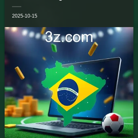
2025-10-15