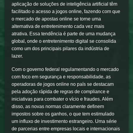
aplicação de soluções de inteligência artificial têm
facilitado o acesso a jogos online, fazendo com que
o mercado de apostas online se torne uma
alternativa de entretenimento cada vez mais
atrativa. Essa tendência é parte de uma mudança
global, onde o entretenimento digital se consolida
como um dos principais pilares da indústria de
lazer.
Com o governo federal regulamentando o mercado
com foco em segurança e responsabilidade, as
operadoras de jogos online no país se destacam
pela adoção rápida de regras de compliance e
iniciativas para combater o vício e fraudes. Além
disso, as novas normas claramente definem
impostos sobre os ganhos, o que tem estimulado
um influxo de investimento estrangeiro. Uma série
de parcerias entre empresas locais e internacionais