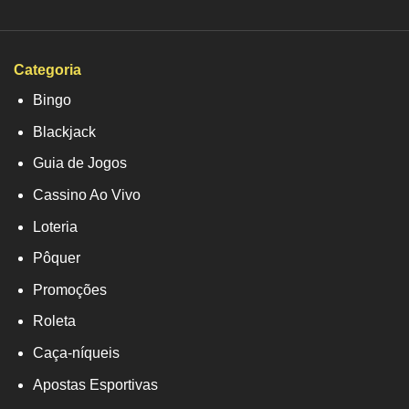
Categoria
Bingo
Blackjack
Guia de Jogos
Cassino Ao Vivo
Loteria
Pôquer
Promoções
Roleta
Caça-níqueis
Apostas Esportivas