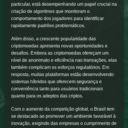
particular, está desempenhando um papel crucial na
criação de algoritmos que monitoram o
comportamento dos jogadores para identificar
rapidamente padrões problemáticos.
Além disso, a crescente popularidade das
criptomoedas apresenta novas oportunidades e
desafios. Embora as criptomoedas ofereçam um
nível de anonimato e eficiência nas transações, elas
também complicam os esforços regulatórios. Em
resposta, muitas plataformas estão desenvolvendo
sistemas híbridos que oferecem segurança e
conveniência tanto para usuários tradicionais
quanto para os adeptos das criptos.
Com o aumento da competição global, o Brasil tem
se destacado ao promover um ambiente favorável à
inovação, exigindo das empresas o cumprimento de