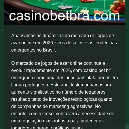
Analisamos as dinâmicas do mercado de jogos de
azar online em 2026, seus desafios e as tendências
emergentes no Brasil.
O mercado de jogos de azar online continua a
evoluir rapidamente em 2026, com 'casino bet br'
emergindo como uma das principais plataformas em
língua portuguesa. Este ano, testemunhamos um
aumento significativo no número de jogadores,
resultado tanto de inovações tecnológicas quanto
de campanhas de marketing agressivas. No
entanto, com o crescimento vem a necessidade de
uma regulação mais robusta para proteger os
jogadores e garantir práticas justas.