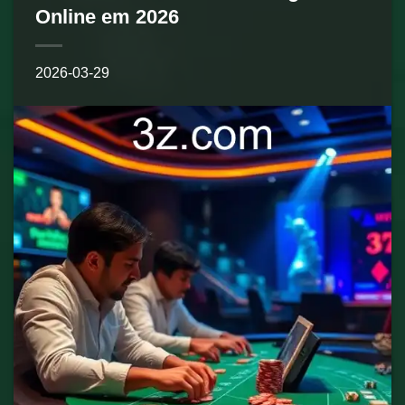
Online em 2026
2026-03-29