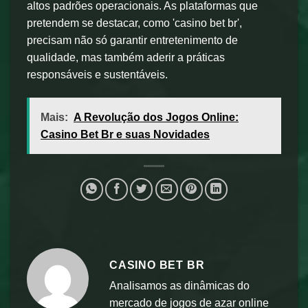
altos padrões operacionais. As plataformas que
pretendem se destacar, como 'casino bet br',
precisam não só garantir entretenimento de
qualidade, mas também aderir a práticas
responsáveis e sustentáveis.
Mais:
A Revolução dos Jogos Online:
Casino Bet Br e suas Novidades
CASINO BET BR
Analisamos as dinâmicas do
mercado de jogos de azar online