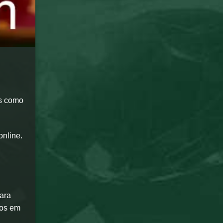
as como
online.
ara
dos em