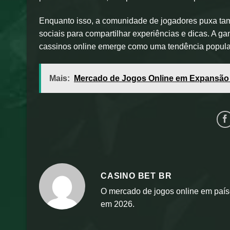
Enquanto isso, a comunidade de jogadores puxa tamb
sociais para compartilhar experiências e dicas. A g
cassinos online emerge como uma tendência popular
Mais:
Mercado de Jogos Online em Expansão 
CASINO BET BR
O mercado de jogos online em paíse
em 2026.