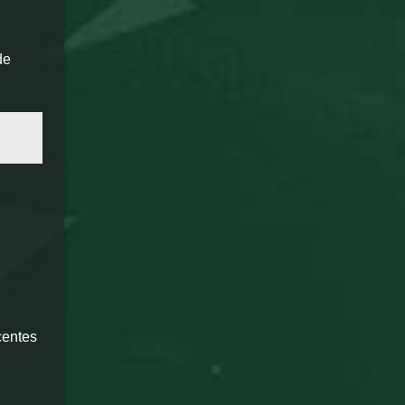
de
centes