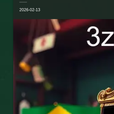
2026-02-13