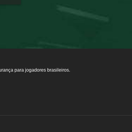
rança para jogadores brasileiros.