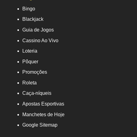
Bingo
Blackjack
Guia de Jogos
Cassino Ao Vivo
Loteria
Pôquer
Promoções
Roleta
Caça-níqueis
Apostas Esportivas
Manchetes de Hoje
Google Sitemap