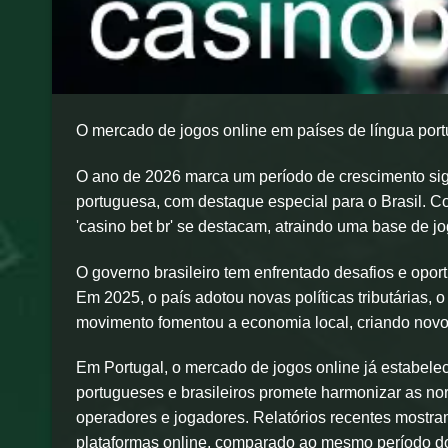
O mercado de jogos online em países de língua port
O ano de 2026 marca um período de crescimento sign
portuguesa, com destaque especial para o Brasil. 
'casino bet br' se destacam, atraindo uma base de j
O governo brasileiro tem enfrentado desafios e opo
Em 2025, o país adotou novas políticas tributárias, o
movimento fomentou a economia local, criando nov
Em Portugal, o mercado de jogos online já estabelec
portugueses e brasileiros promete harmonizar as no
operadores e jogadores. Relatórios recentes most
plataformas online, comparado ao mesmo período d